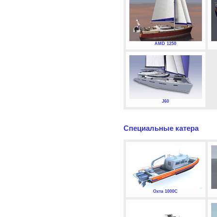
AMD 1250
J60
Специальные катера
Охта 1000С