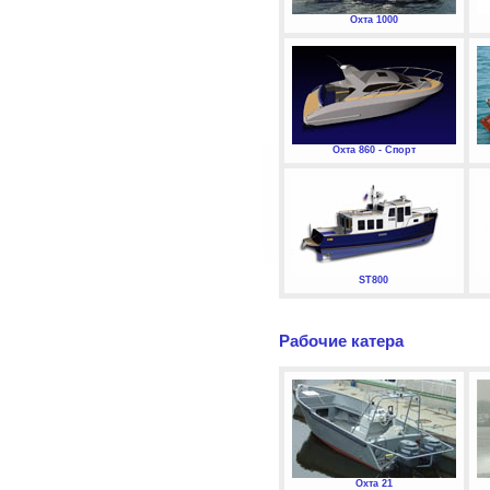
Охта 1000
Охта 860 - Спорт
ST800
Рабочие катера
Охта 21