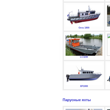
Охта 1800
LC1150
XP1000
Парусные яхты