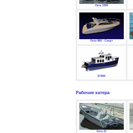
Охта 1000
Охта 860 - Спорт
ST800
Рабочие катера
Охта 21