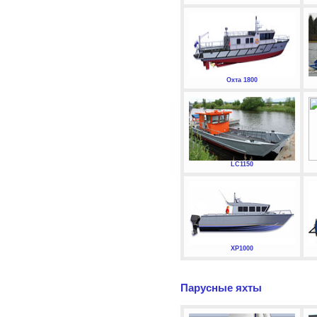
Охта 1800
LC1150
XP1000
Парусные яхты