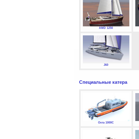
AMD 1250
J60
Специальные катера
Охта 1000С