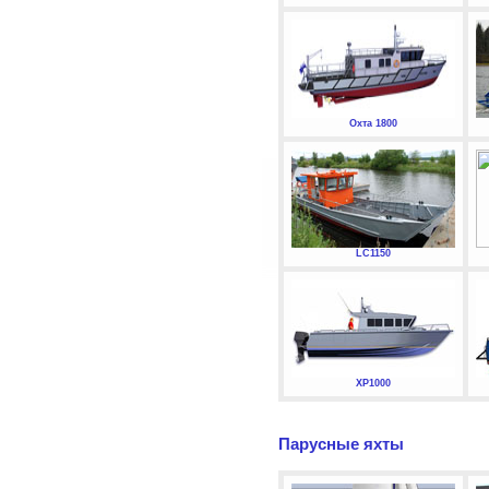
Охта 1800
LC1150
XP1000
Парусные яхты