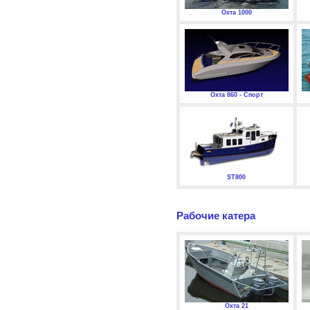
Охта 1000
Охта 860 - Спорт
ST800
Рабочие катера
Охта 21