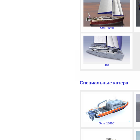
AMD 1250
J60
Специальные катера
Охта 1000С