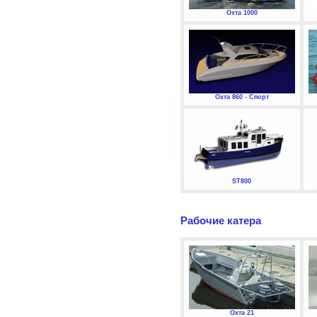
Охта 1000
Охта 860 - Спорт
ST800
Рабочие катера
Охта 21