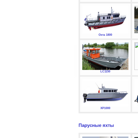
Охта 1800
LC1150
XP1000
Парусные яхты