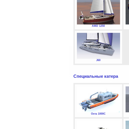
AMD 1250
J60
Специальные катера
Охта 1000С