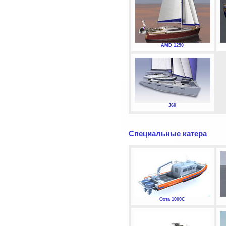
AMD 1250
J60
Специальные катера
Охта 1000С