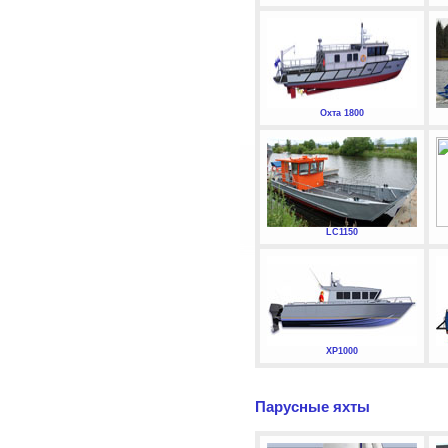
Охта 1800
LC1150
XP1000
Парусные яхты