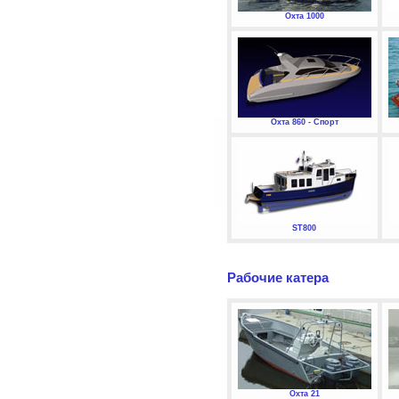
Охта 1000
Охта 860 - Спорт
ST800
Рабочие катера
Охта 21