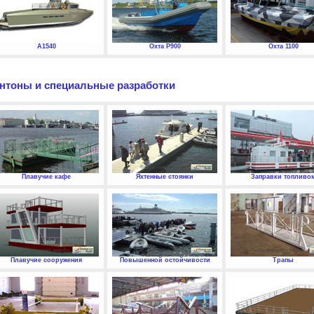
А1540
Охта P900
Охта 1100
нтоны и специальные разработки
Плавучие кафе
Яхтенные стоянки
Заправки топливо
Плавучие сооружения
Повышенной остойчивости
Трапы