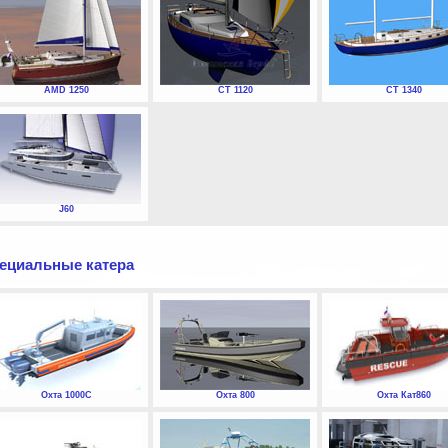
AMD 1250
СТ 1120
СТ 1340
J60
ециальные катера
Охта 1000С
Охта 800
Охта Кат860