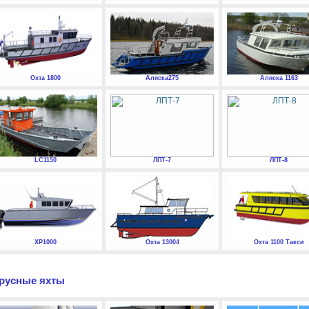
Охта 1800
Аляска275
Аляска 1163
LC1150
ЛПТ-7
ЛПТ-8
XP1000
Охта 13004
Охта 1100 Такси
русные яхты