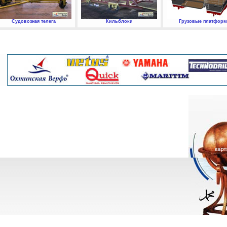
Судовозная телега
Кильблоки
Грузовые платфор