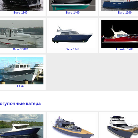
Euro 1600
Euro 1400
Euro 1200
Охта 13002
Охта 1740
Atlantic 1200
TY 43
огулочные катера