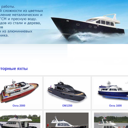
торные яхты
Охта 2000
ОМ1350
Охта 1600