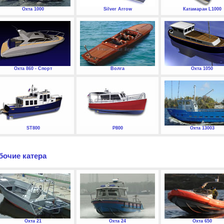
Охта 1000
Silver Arrow
Катамаран L1000
Охта 860 - Спорт
Волга
Охта 1050
ST800
P800
Охта 13003
бочие катера
Охта 21
Охта 24
Охта 650