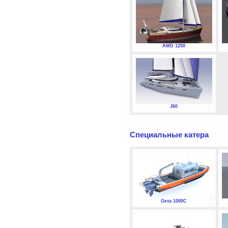
AMD 1250
J60
Специальные катера
Охта 1000С