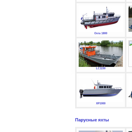
Охта 1800
LC1150
XP1000
Парусные яхты