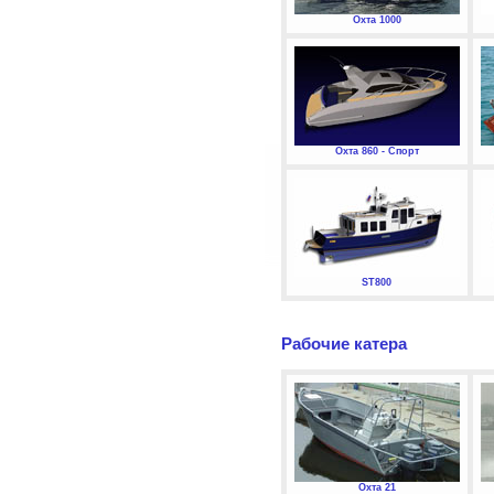
Охта 1000
Охта 860 - Спорт
ST800
Рабочие катера
Охта 21