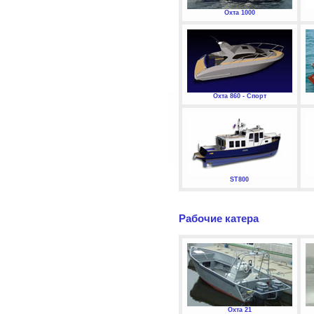
Охта 1000
Охта 860 - Спорт
ST800
Рабочие катера
Охта 21