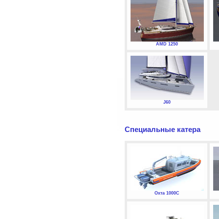
AMD 1250
J60
Специальные катера
Охта 1000С