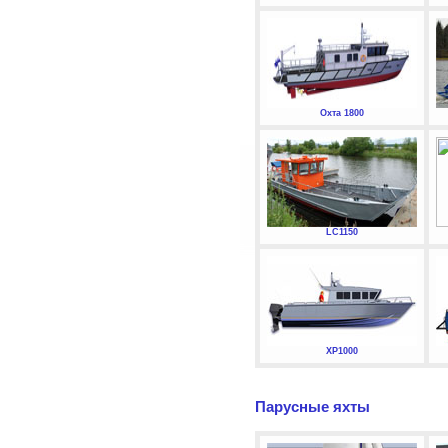
Охта 1800
LC1150
XP1000
Парусные яхты