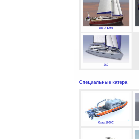
AMD 1250
J60
Специальные катера
Охта 1000С