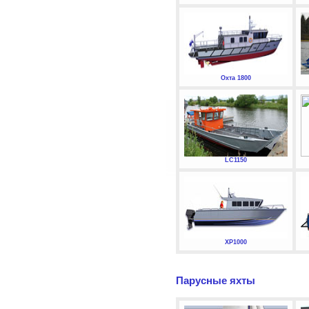
Охта 1800
LC1150
XP1000
Парусные яхты