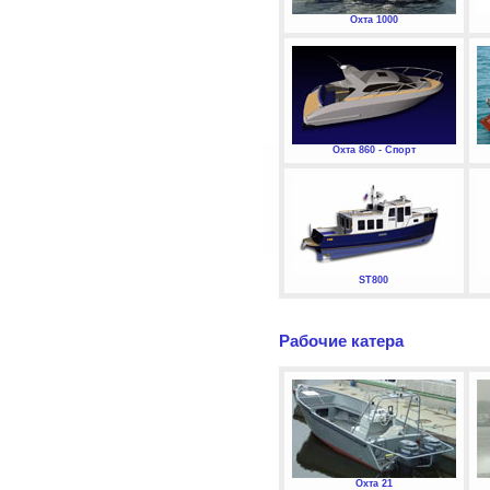
Охта 1000
Охта 860 - Спорт
ST800
Рабочие катера
Охта 21