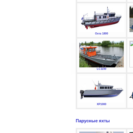
Охта 1800
LC1150
XP1000
Парусные яхты