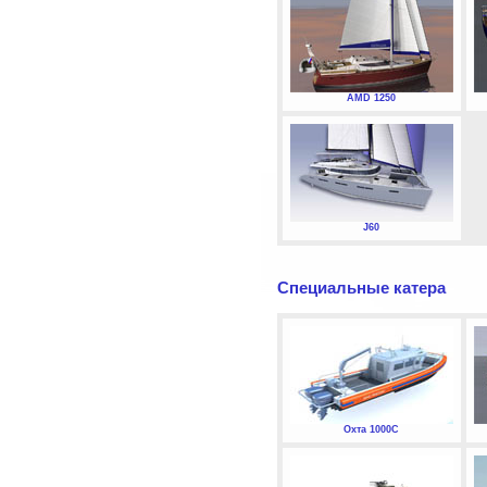
AMD 1250
J60
Специальные катера
Охта 1000С