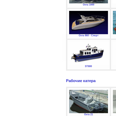
Охта 1000
Охта 860 - Спорт
ST800
Рабочие катера
Охта 21