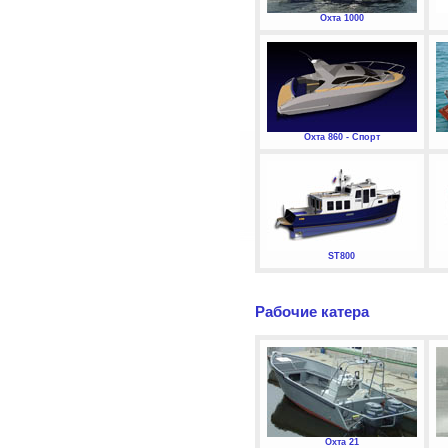
Охта 1000
Охта 860 - Спорт
ST800
Рабочие катера
Охта 21