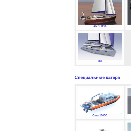
AMD 1250
J60
Специальные катера
Охта 1000С