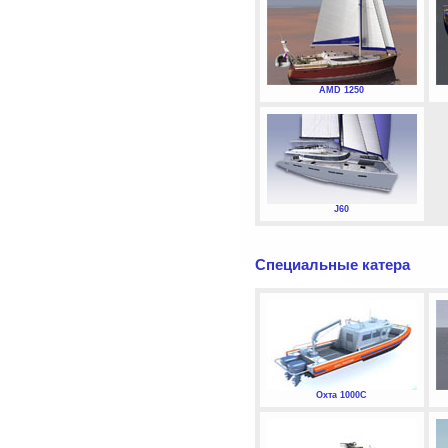
AMD 1250
J60
Специальные катера
Охта 1000С