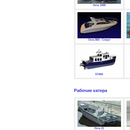
Охта 1000
Охта 860 - Спорт
ST800
Рабочие катера
Охта 21