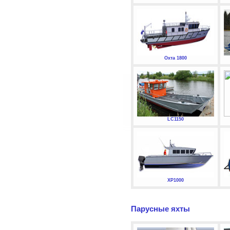
Охта 1800
LC1150
XP1000
Парусные яхты