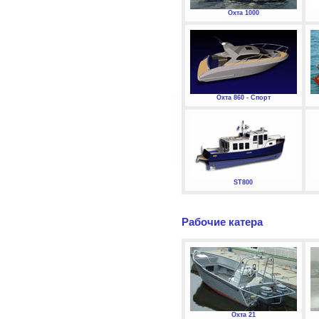
Охта 1000
Охта 860 - Спорт
ST800
Рабочие катера
Охта 21