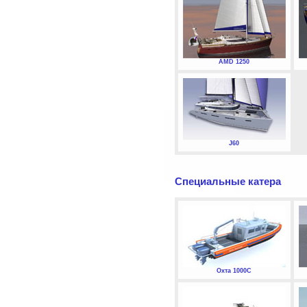
AMD 1250
J60
Специальные катера
Охта 1000С