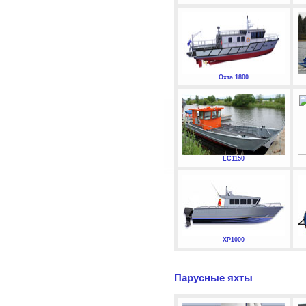
Охта 1800
LC1150
XP1000
Парусные яхты