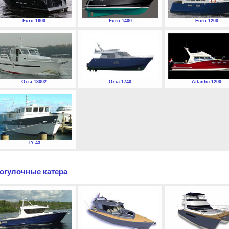
Euro 1600
Euro 1400
Euro 1200
Охта 13002
Охта 1740
Atlantic 1200
TY 43
огулочные катера