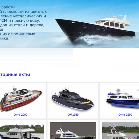
торные яхты
Охта 2000
ОМ1350
Охта 1600