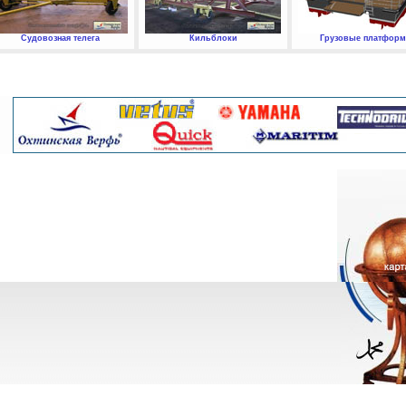
Судовозная телега
Кильблоки
Грузовые платфор