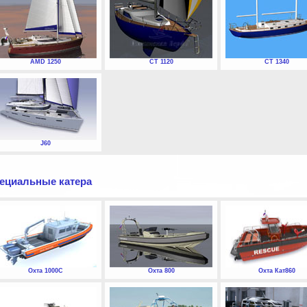
AMD 1250
СТ 1120
СТ 1340
J60
ециальные катера
Охта 1000С
Охта 800
Охта Кат860