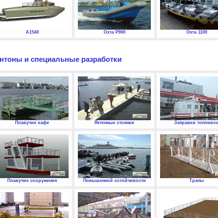
А1540
Охта P900
Охта 1100
нтоны и специальные разработки
Плавучие кафе
Яхтенные стоянки
Заправки топливо
Плавучие сооружения
Повышенной остойчивости
Трапы