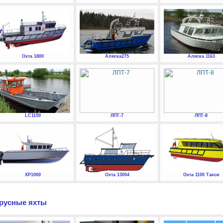
Охта 1800
Аляска275
Аляска 1163
LC1150
ЛПТ-7
ЛПТ-8
XP1000
Охта 13004
Охта 1100 Такси
русные яхты