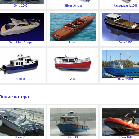
Охта 1000
Silver Arrow
Катамаран L1000
Охта 860 - Спорт
Волга
Охта 1050
ST800
P800
Охта 13003
бочие катера
Охта 21
Охта 24
Охта 650