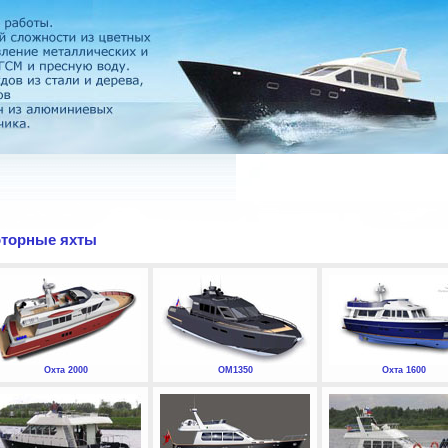
торные яхты
Охта 2000
ОМ1350
Охта 1600