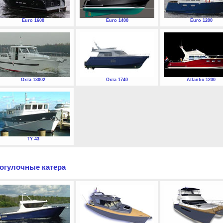
Euro 1600
Euro 1400
Euro 1200
Охта 13002
Охта 1740
Atlantic 1200
TY 43
огулочные катера