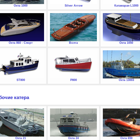
Охта 1000
Silver Arrow
Катамаран L1000
Охта 860 - Спорт
Волга
Охта 1050
ST800
P800
Охта 13003
бочие катера
Охта 21
Охта 24
Охта 650