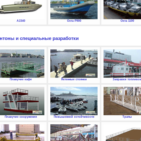
А1540
Охта P900
Охта 1100
нтоны и специальные разработки
Плавучие кафе
Яхтенные стоянки
Заправки топливо
Плавучие сооружения
Повышенной остойчивости
Трапы