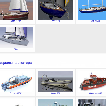
AMD 1250
СТ 1120
СТ 1340
J60
ециальные катера
Охта 1000С
Охта 800
Охта Кат860