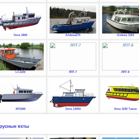
Охта 1800
Аляска275
Аляска 1163
LC1150
ЛПТ-7
ЛПТ-8
XP1000
Охта 13004
Охта 1100 Такси
русные яхты