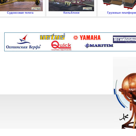
Судовозная телега
Кильблоки
Грузовые платфор